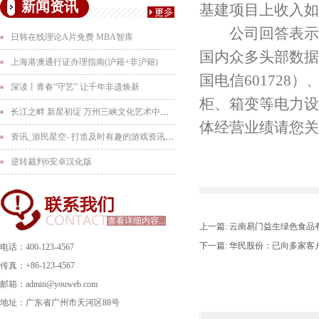
新闻资讯
基建项目上收入如
公司回答表示，
日韩在线理论A片免费 MBA智库
国内众多头部数据
上海港澳通行证办理指南(沪籍+非沪籍)
国电信60172
深读丨青春“守艺” 让千年非遗焕新
柜、箱变等电力设
长江之畔 新星初绽 万州三峡文化艺术中心“破浪而来”
体经营业绩请您关
资讯_游民星空- 打造及时有趣的游戏资讯中心
逆转裁判6安卓汉化版
查看详细内容...
上一篇: 云南易门益生绿色食
下一篇: 华民股份：已向多家客
电话：400-123-4567
传真：+86-123-4567
邮箱：admin@youweb.com
地址：广东省广州市天河区88号