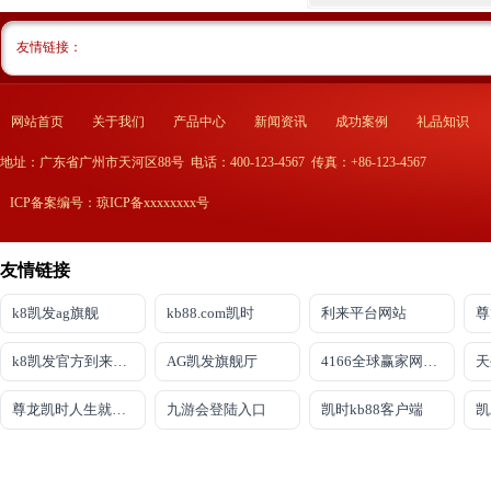
友情链接：
网站首页
关于我们
产品中心
新闻资讯
成功案例
礼品知识
地址：广东省广州市天河区88号 电话：400-123-4567 传真：+86-123-4567
ICP备案编号：
琼ICP备xxxxxxxx号
友情链接
k8凯发ag旗舰
kb88.com凯时
利来平台网站
k8凯发官方到来就送38
AG凯发旗舰厅
4166全球赢家网页版
天
尊龙凯时人生就是搏·官网
九游会登陆入口
凯时kb88客户端